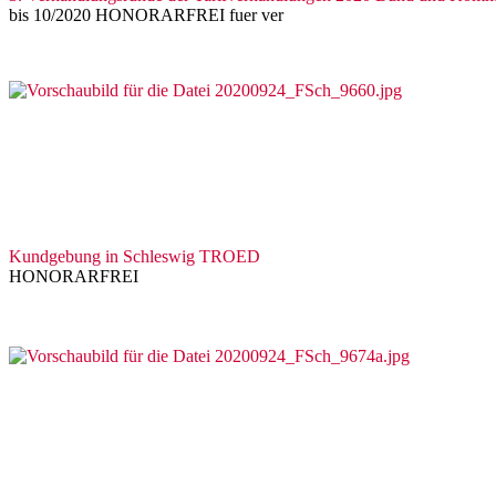
bis 10/2020 HONORARFREI fuer ver
Kundgebung in Schleswig TROED
HONORARFREI