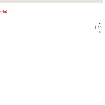
seln?
‹‹
1-50
››