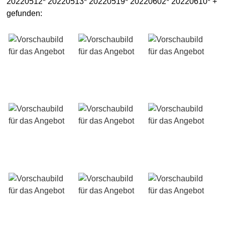
20220512* 20220513* 20220519* 20220602* 20220610* +
gefunden: