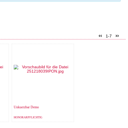
‹‹
››
1-7
Unkuerzbar Demo
HONORARPFLICHTIG