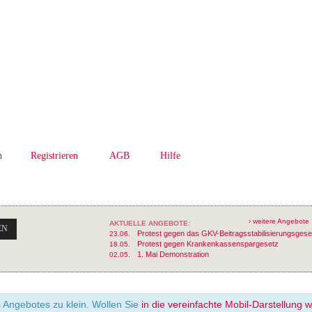
n
Registrieren
AGB
Hilfe
› weitere Angebote
AKTUELLE ANGEBOTE:
EN
Protest gegen das GKV-Beitragsstabilisierungsgese
23.06.
Protest gegen Krankenkassenspargesetz
18.05.
1. Mai Demonstration
02.05.
s Angebotes zu klein. Wollen Sie
in die vereinfachte Mobil-Darstellung 