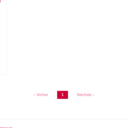
‹ Vorher
1
Nächste ›
mpressum