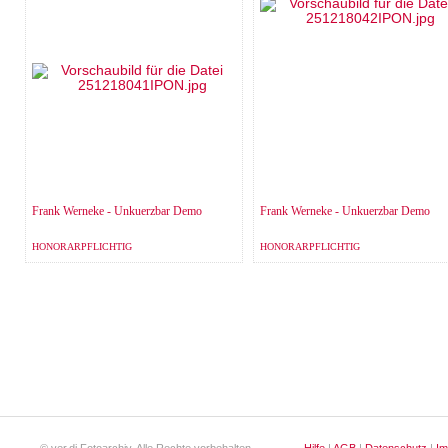
Frank Werneke - Unkuerzbar Demo
Frank Werneke - Unkuerzbar Demo
HONORARPFLICHTIG
HONORARPFLICHTIG
© ver.di Fotoarchiv. Alle Rechte vorbehalten
Hilfe
|
AGB
|
Datenschutz
|
I