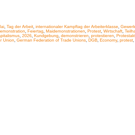
Mai
,
Tag der Arbeit
,
internationaler Kampftag der Arbeiterklasse
,
Gewerk
emonstration
,
Feiertag
,
Maidemonstrationen
,
Protest
,
Wirtschaft
,
Teilh
apitalismus
,
2026
,
Kundgebung
,
demonstrieren
,
protestieren
,
Protestak
r Union
,
German Federation of Trade Unions
,
DGB
,
Economy
,
protest