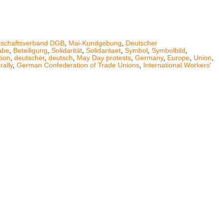
schaftsverband DGB
,
Mai-Kundgebung
,
Deutscher
abe
,
Beteiligung
,
Solidarität
,
Solidaritaet
,
Symbol
,
Symbolbild
,
tion
,
deutscher
,
deutsch
,
May Day protests
,
Germany
,
Europe
,
Union
,
,
rally
,
German Confederation of Trade Unions
,
International Workers'