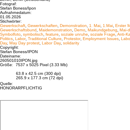
Fotograf:
Stefan Boness/Ipon
Aufnahmedatum:
01.05.2026
Stichwörter:
Gewerkschaft
,
Gewerkschaften
,
Demonstration
,
1. Mai
,
1.Mai
,
Erster 
Gewerkschaftsbund
,
Maidemonstration
,
Demo
,
Maikundgebung
,
Mai-d
Symbolfoto
,
symbolisch
,
feature
,
soziale unruhe
,
soziale Frage
,
Anti-K
Politics
,
Labor
,
Traditional Culture
,
Protestor
,
Employment Issues
,
Labo
Day
,
May Day protest
,
Labor Day
,
solidarity
Copyright:
Stefan Boness/IPON
Dateiname:
260501010IPON.jpg
Größe:
7537 x 5025 Pixel (3.33 Mb)
63.8 x 42.5 cm (300 dpi)
265.9 x 177.3 cm (72 dpi)
Quelle:
HONORARPFLICHTIG