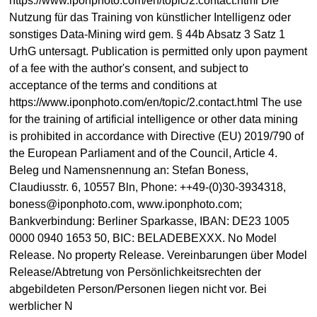
https://www.iponphoto.com/en/topic/2.contact.html Die
Nutzung für das Training von künstlicher Intelligenz oder
sonstiges Data-Mining wird gem. § 44b Absatz 3 Satz 1
UrhG untersagt. Publication is permitted only upon payment
of a fee with the author's consent, and subject to
acceptance of the terms and conditions at
https://www.iponphoto.com/en/topic/2.contact.html The use
for the training of artificial intelligence or other data mining
is prohibited in accordance with Directive (EU) 2019/790 of
the European Parliament and of the Council, Article 4.
Beleg und Namensnennung an: Stefan Boness,
Claudiusstr. 6, 10557 Bln, Phone: ++49-(0)30-3934318,
boness@iponphoto.com, www.iponphoto.com;
Bankverbindung: Berliner Sparkasse, IBAN: DE23 1005
0000 0940 1653 50, BIC: BELADEBEXXX. No Model
Release. No property Release. Vereinbarungen über Model
Release/Abtretung von Persönlichkeitsrechten der
abgebildeten Person/Personen liegen nicht vor. Bei
werblicher N