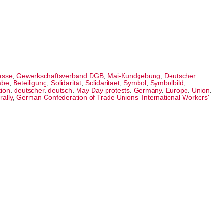
lasse
,
Gewerkschaftsverband DGB
,
Mai-Kundgebung
,
Deutscher
abe
,
Beteiligung
,
Solidarität
,
Solidaritaet
,
Symbol
,
Symbolbild
,
tion
,
deutscher
,
deutsch
,
May Day protests
,
Germany
,
Europe
,
Union
,
,
rally
,
German Confederation of Trade Unions
,
International Workers'