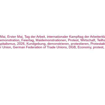
.Mai
,
Erster Mai
,
Tag der Arbeit
,
internationaler Kampftag der Arbeiterk
emonstration
,
Feiertag
,
Maidemonstrationen
,
Protest
,
Wirtschaft
,
Teilh
apitalismus
,
2026
,
Kundgebung
,
demonstrieren
,
protestieren
,
Protestak
r Union
,
German Federation of Trade Unions
,
DGB
,
Economy
,
protest