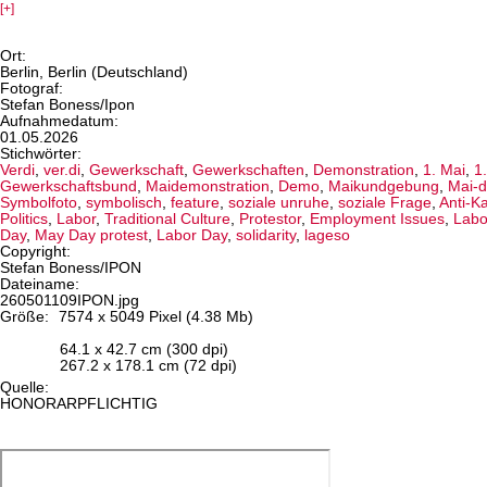
[+]
Ort:
Berlin, Berlin (Deutschland)
Fotograf:
Stefan Boness/Ipon
Aufnahmedatum:
01.05.2026
Stichwörter:
Verdi
,
ver.di
,
Gewerkschaft
,
Gewerkschaften
,
Demonstration
,
1. Mai
,
1
Gewerkschaftsbund
,
Maidemonstration
,
Demo
,
Maikundgebung
,
Mai-d
Symbolfoto
,
symbolisch
,
feature
,
soziale unruhe
,
soziale Frage
,
Anti-K
Politics
,
Labor
,
Traditional Culture
,
Protestor
,
Employment Issues
,
Labo
Day
,
May Day protest
,
Labor Day
,
solidarity
,
lageso
Copyright:
Stefan Boness/IPON
Dateiname:
260501109IPON.jpg
Größe:
7574 x 5049 Pixel (4.38 Mb)
64.1 x 42.7 cm (300 dpi)
267.2 x 178.1 cm (72 dpi)
Quelle:
HONORARPFLICHTIG