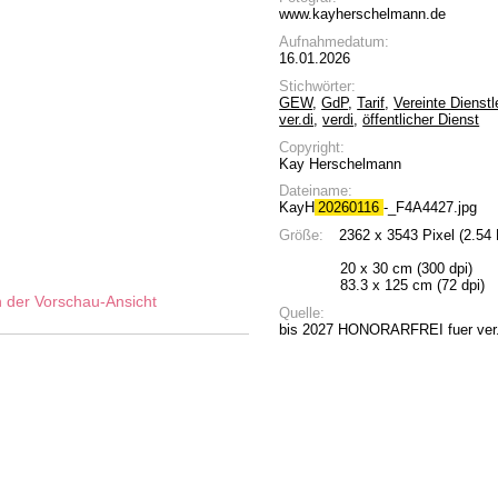
www.kayherschelmann.de
Aufnahmedatum:
16.01.2026
Stichwörter:
GEW
,
GdP
,
Tarif
,
Vereinte Dienst
ver.di
,
verdi
,
öffentlicher Dienst
Copyright:
Kay Herschelmann
Dateiname:
KayH
20260116
-_F4A4427.jpg
Größe:
2362 x 3543 Pixel (2.54
20 x 30 cm (300 dpi)
83.3 x 125 cm (72 dpi)
Quelle:
bis 2027 HONORARFREI fuer ver.