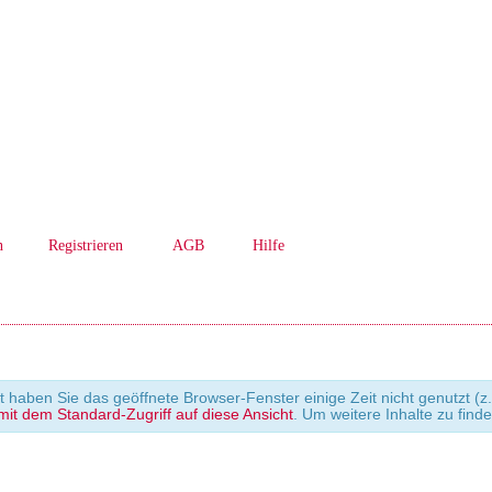
n
Registrieren
AGB
Hilfe
cht haben Sie das geöffnete Browser-Fenster einige Zeit nicht genutzt
it dem Standard-Zugriff auf diese Ansicht
. Um weitere Inhalte zu find