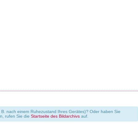
 (z. B. nach einem Ruhezustand Ihres Gerätes)? Oder haben Sie
en, rufen Sie die
Startseite des Bildarchivs
auf.