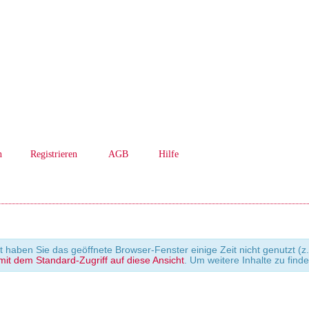
n
Registrieren
AGB
Hilfe
cht haben Sie das geöffnete Browser-Fenster einige Zeit nicht genutzt
it dem Standard-Zugriff auf diese Ansicht
. Um weitere Inhalte zu find