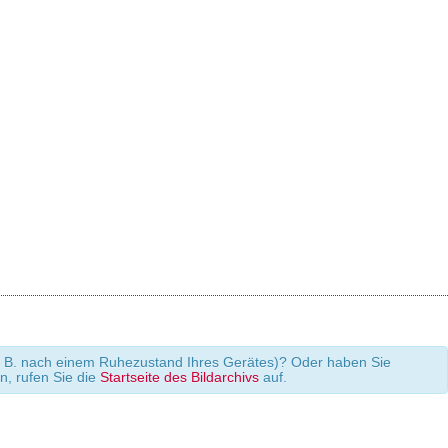
 (z. B. nach einem Ruhezustand Ihres Gerätes)? Oder haben Sie
en, rufen Sie die
Startseite des Bildarchivs
auf.