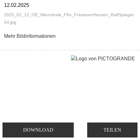
12.02.2025
2025_02_12_OE_Warnstreik_Ffm_FototeamHessen_RalfSpiegel-
54.jpg
Mehr Bildinformationen
DOWNLOAD
TEILEN