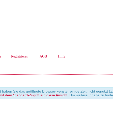
n
Registrieren
AGB
Hilfe
cht haben Sie das geöffnete Browser-Fenster einige Zeit nicht genutzt
it dem Standard-Zugriff auf diese Ansicht
. Um weitere Inhalte zu find