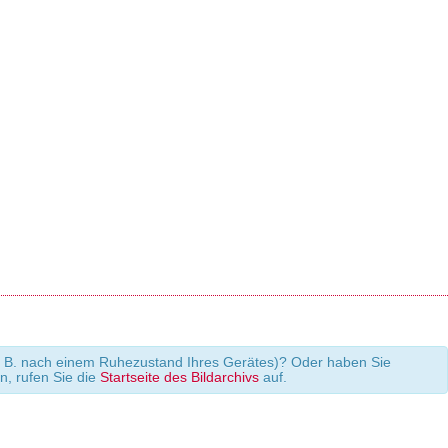
 (z. B. nach einem Ruhezustand Ihres Gerätes)? Oder haben Sie
en, rufen Sie die
Startseite des Bildarchivs
auf.