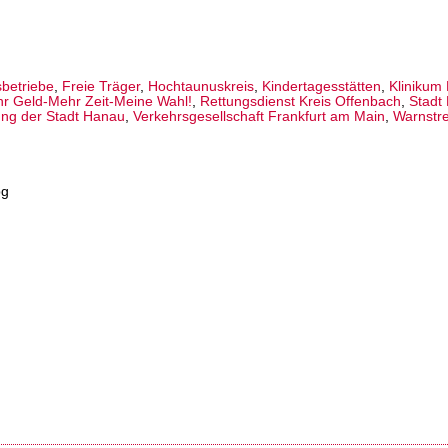
sbetriebe
,
Freie Träger
,
Hochtaunuskreis
,
Kindertagesstätten
,
Klinikum 
r Geld-Mehr Zeit-Meine Wahl!
,
Rettungsdienst Kreis Offenbach
,
Stadt
ung der Stadt Hanau
,
Verkehrsgesellschaft Frankfurt am Main
,
Warnstre
pg