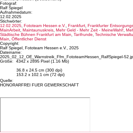
Fotograf:
Ralf Spiegel
Aufnahmedatum:
12.02.2025
Stichwörter:
12.02.2025
,
Fototeam Hessen e.V.
,
Frankfurt
,
Frankfurter Entsorgung
MainArbeit
,
Maintaunuskreis
,
Mehr Geld - Mehr Zeit - MeineWahl!
,
Meh
Städtische Bühnen Frankfurt am Main
,
Tarifrunde
,
Technische Verwalt
Main
,
Öffentlicher Dienst
Copyright:
Ralf Spiegel, Fototeam Hessen e.V., 2025
Dateiname:
2025_02_12_OE_Warnstreik_Ffm_FototeamHessen_RalfSpiegel-52.j
Größe:
4342 x 2895 Pixel (1.16 Mb)
36.8 x 24.5 cm (300 dpi)
153.2 x 102.1 cm (72 dpi)
Quelle:
HONORARFREI FUER GEWERKSCHAFT