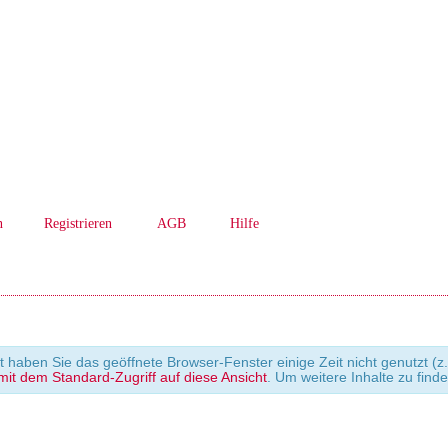
n
Registrieren
AGB
Hilfe
cht haben Sie das geöffnete Browser-Fenster einige Zeit nicht genutzt
it dem Standard-Zugriff auf diese Ansicht
. Um weitere Inhalte zu find