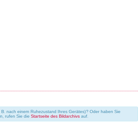
 (z. B. nach einem Ruhezustand Ihres Gerätes)? Oder haben Sie
en, rufen Sie die
Startseite des Bildarchivs
auf.