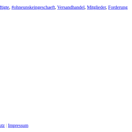
tigte
,
#ohneunskeingeschaeft
,
Versandhandel
,
Mitglieder
,
Forderung
utz
|
Impressum