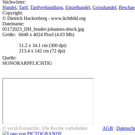
Stichwörter:
Handel
,
Tarif
,
Tarifverhandlung
,
Einzelhandel
,
Grosshandel
,
Beschaef
Copyright:
© Dietrich Hackenberg - www.lichtbild.org
Dateiname:
05172023_DH_bruder-johannes-druck.jpg
Größe:
6048 x 4024 Pixel (4.03 Mb)
51.2 x 34.1 cm (300 dpi)
213.4 x 142 cm (72 dpi)
Quelle:
HONORARPFLICHTIG
© ver.di Fotoarchiv. Alle Rechte vorbehalten
AGB
|
Datensch